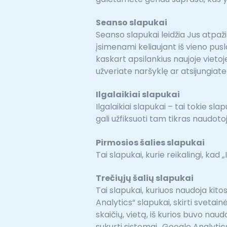
Seanso slapukai
Seanso slapukai leidžia Jus atpaž
įsimenami keliaujant iš vieno pusla
kaskart apsilankius naujoje vietoje
užveriate naršyklę ar atsijungiate
Ilgalaikiai slapukai
Ilgalaikiai slapukai – tai tokie s
gali užfiksuoti tam tikras naudot
Pirmosios šalies slapukai
Tai slapukai, kurie reikalingi, ka
Trečiųjų šalių slapukai
Tai slapukai, kuriuos naudoja ki
Analytics“ slapukai, skirti sveta
skaičių, vietą, iš kurios buvo na
sukurti sistemai „Google Analyti