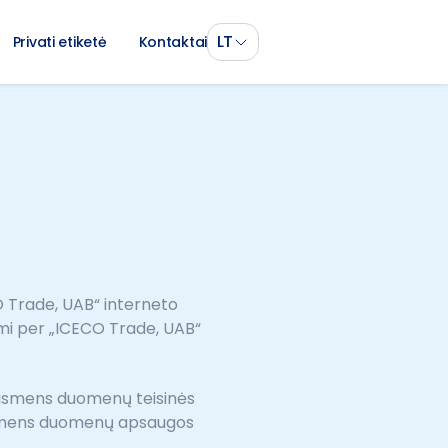
LT
Privati etiketė
Kontaktai
CO Trade, UAB“ interneto
ami per „ICECO Trade, UAB“
 asmens duomenų teisinės
 asmens duomenų apsaugos