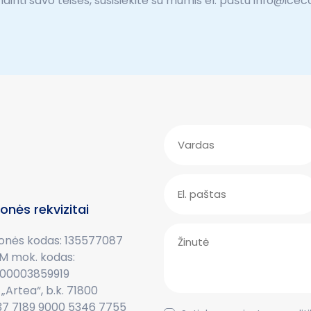
dinti savo teises, susisiekite su mumis el. paštu info@icec
onės rekvizitai
onės kodas: 135577087
M mok. kodas:
100003859919
„Artea“, b.k. 71800
37 7189 9000 5346 7755