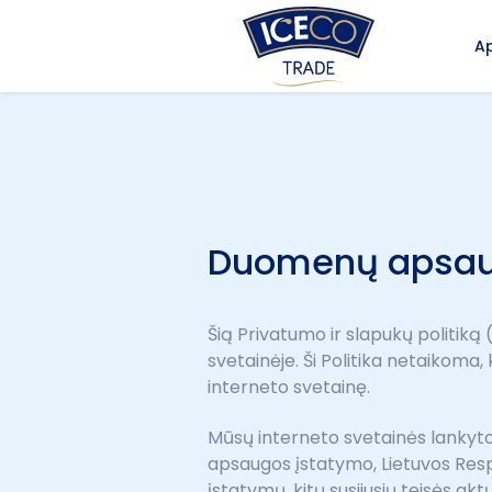
A
Duomenų apsa
Šią Privatumo ir slapukų politiką 
svetainėje. Ši Politika netaikoma
interneto svetainę.
Mūsų interneto svetainės lankyt
apsaugos įstatymo, Lietuvos Res
įstatymų, kitų susijusių teisės akt