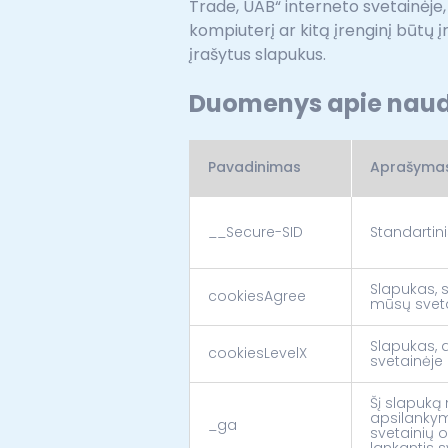
Trade, UAB“ interneto svetainėje, 
kompiuterį ar kitą įrenginį būtų į
įrašytus slapukus.
Duomenys apie nau
Pavadinimas
Aprašyma
__Secure-SID
Standartin
Slapukas, s
cookiesAgree
mūsų svet
Slapukas, a
cookiesLevelX
svetainėje
Šį slapuką 
apsilankym
_ga
svetainių o
lankantis s