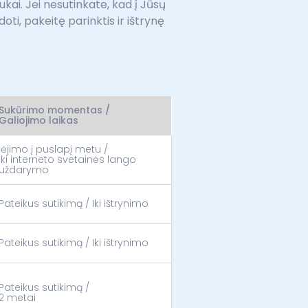
kai. Jei nesutinkate, kad į Jūsų
oti, pakeitę parinktis ir ištrynę
Sukūrimo momentas /
Galiojimo laikas
Įėjimo į puslapį metu /
Iki interneto svetainės lango
uždarymo
Pateikus sutikimą / Iki ištrynimo
Pateikus sutikimą / Iki ištrynimo
Pateikus sutikimą /
2 metai