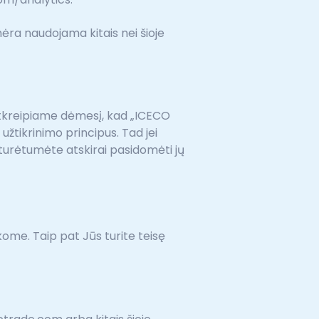
nėra naudojama kitais nei šioje
 Atkreipiame dėmesį, kad „ICECO
užtikrinimo principus. Tad jei
 turėtumėte atskirai pasidomėti jų
kome. Taip pat Jūs turite teisę