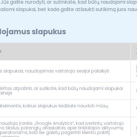
Jūs galite nurodyti, ar sutinkate, kad būtų naudojami slapu
rašomi slapukai, bet kada galite atšaukti sutikimą juos naud
dojamus slapukus
s
is slapukas, naudojamas vartotojo sesijai palaikyti
kirtas atpažinti, ar sutikote, kad būtų naudojami slapukai
ainėje
tskiriantis, kokius slapukus leidžiate naudoti mūsų
naudoja įrankis „Google Analytics“, kad įvertintų vartotojo
o tikslus, parengtų ataskaitas apie tinklalapio aktyvumą
peratoriams, kad šie galėtų pagerinti kliento patirtį
vetainėje