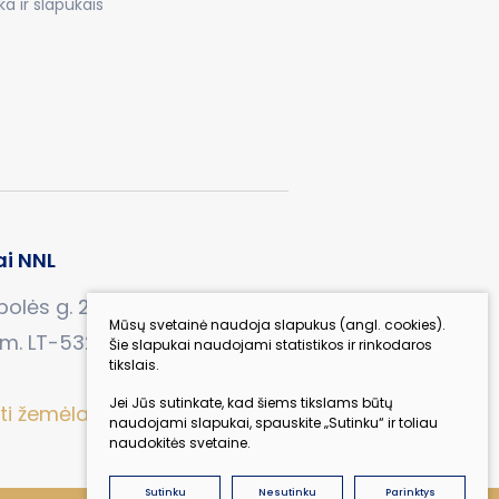
a ir slapukais
ai NNL
olės g. 27, Garliavos sen.,
Mūsų svetainė naudoja slapukus (angl. cookies).
km. LT-53282 Kauno r., Lietuva
Šie slapukai naudojami statistikos ir rinkodaros
tikslais.
Jei Jūs sutinkate, kad šiems tikslams būtų
ėti žemėlapyje
naudojami slapukai, spauskite „Sutinku“ ir toliau
naudokitės svetaine.
Sutinku
Nesutinku
Parinktys