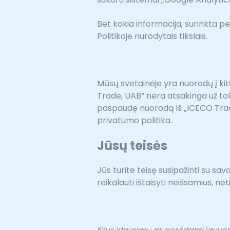
Bet kokia informacija, surinkta p
Politikoje nurodytais tikslais.
Mūsų svetainėje yra nuorodų į ki
Trade, UAB“ nėra atsakinga už toki
paspaudę nuorodą iš „ICECO Trade,
privatumo politika.
Jūsų teisės
Jūs turite teisę susipažinti su s
reikalauti ištaisyti neišsamius, ne