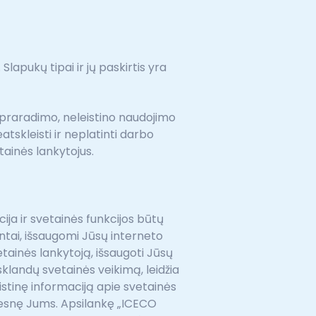
pukų tipai ir jų paskirtis yra
praradimo, neleistino naudojimo
tskleisti ir neplatinti darbo
tainės lankytojus.
ja ir svetainės funkcijos būtų
entai, išsaugomi Jūsų interneto
tainės lankytoją, išsaugoti Jūsų
 sklandų svetainės veikimą, leidžia
stinę informaciją apie svetainės
ogesnę Jums. Apsilankę „ICECO