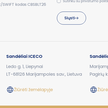
Sutinku su privatumo politik
C/SWIFT kodas CBSBLT26
Siųsti
Sandėliai ICECO
Sandėli
Ledo g. 1, Liepynai
Marijamp
LT-68126 Marijampoles sav., Lietuva
Pagirių 
Žiūrėti žemėlapyje
Žiūr