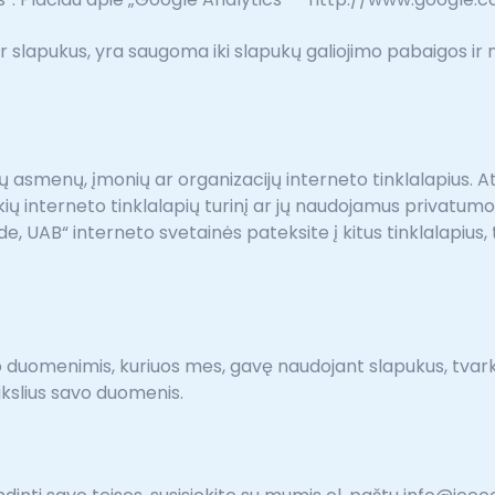
er slapukus, yra saugoma iki slapukų galiojimo pabaigos ir 
tų asmenų, įmonių ar organizacijų interneto tinklalapius.
ų interneto tinklalapių turinį ar jų naudojamus privatumo 
 UAB“ interneto svetainės pateksite į kitus tinklalapius,
avo duomenimis, kuriuos mes, gavę naudojant slapukus, tvar
tikslius savo duomenis.