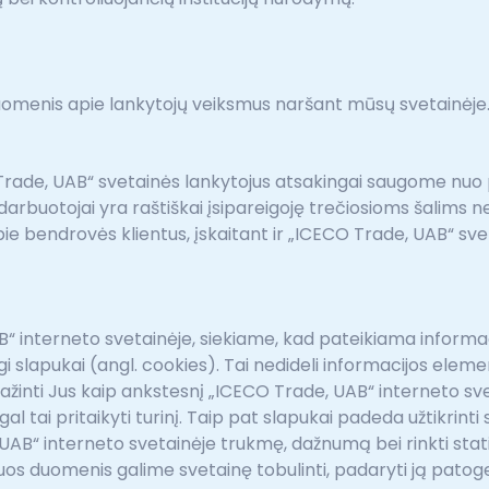
nis apie lankytojų veiksmus naršant mūsų svetainėje. Sla
Trade, UAB“ svetainės lankytojus atsakingai saugome nuo 
arbuotojai yra raštiškai įsipareigoję trečiosioms šalims nea
e bendrovės klientus, įskaitant ir „ICECO Trade, UAB“ sve
 interneto svetainėje, siekiame, kad pateikiama informaci
gi slapukai (angl. cookies). Tai nedideli informacijos elem
žinti Jus kaip ankstesnį „ICECO Trade, UAB“ interneto sve
gal tai pritaikyti turinį. Taip pat slapukai padeda užtikrinti
AB“ interneto svetainėje trukmę, dažnumą bei rinkti stati
šiuos duomenis galime svetainę tobulinti, padaryti ją pat