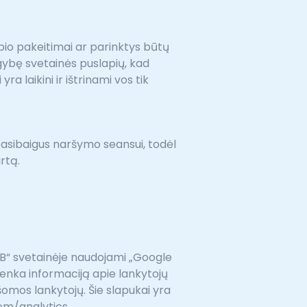
pio pakeitimai ar parinktys būtų
augybę svetainės puslapių, kad
a laikini ir ištrinami vos tik
e pasibaigus naršymo seansui, todėl
rtą.
AB“ svetainėje naudojami „Google
renka informaciją apie lankytojų
šomos lankytojų. Šie slapukai yra
om/analytics.