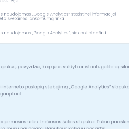
as naudojamas „Google Analytics“ statistinei informacijai
neto svetainės lankomumą rinkti
as naudojamas „Google Analytics“, siekiant atpažinti
ukus, pavyzdžiui, kaip juos valdyti ar ištrinti, galite apsil
i interneto puslapių stebėjimą „Google Analytics“ slapukai
/gaoptout.
bei pirmosios arba trečiosios šalies slapukai. Toliau paaiški
ra mūsų naudojami slapukai ir kokia jų paskirtis.