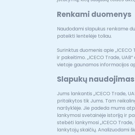
Renkami duomenys
Naudodami slapukus renkame duome
pateikti lentelėje toliau.
Surinktus duomenis apie „ICECO 
ir pakeitimo. „ICECO Trade, UAB“ d
vietoje gaunamos informacijos api
Slapukų naudojimas
Jums lankantis „ICECO Trade, UAB“
pritaikytos tik Jums. Tam reikalin
naršyklėje. Jie padeda mums atpa
lankymosi svetainėje istoriją ir pa
stebėti lankymosi „ICECO Trade, U
lankytojų skaičių. Analizuodami 