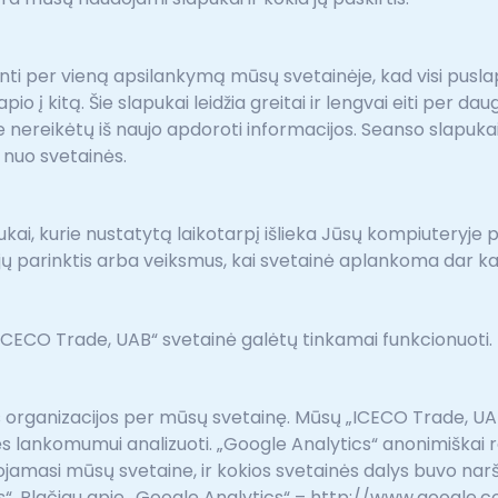
inti per vieną apsilankymą mūsų svetainėje, kad visi pusla
pio į kitą. Šie slapukai leidžia greitai ir lengvai eiti per d
 nereikėtų iš naujo apdoroti informacijos. Seanso slapukai yr
 nuo svetainės.
lapukai, kurie nustatytą laikotarpį išlieka Jūsų kompiuteryj
ojų parinktis arba veiksmus, kai svetainė aplankoma dar ka
d „ICECO Trade, UAB“ svetainė galėtų tinkamai funkcionuoti.
tos organizacijos per mūsų svetainę. Mūsų „ICECO Trade, U
inės lankomumui analizuoti. „Google Analytics“ anonimiškai 
udojamasi mūsų svetaine, ir kokios svetainės dalys buvo nar
cs“. Plačiau apie „Google Analytics“ – http://www.google.c