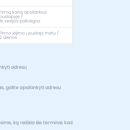
Pirmą kartą apsilankius
puslapyje /
Iki sesijos pabaigos
Pirmo įėjimo į puslapį metu /
2 dienos
ankyti adresu
s, galite apsilankyti adresu
nsime, ką reiškia šie terminai, kad