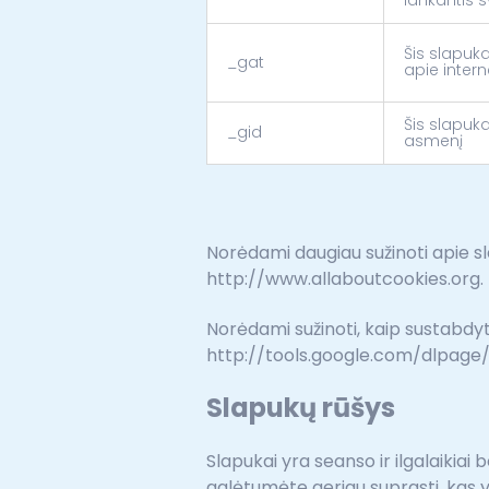
Šis slapuk
_gat
apie inter
Šis slapuk
_gid
asmenį
Norėdami daugiau sužinoti apie slap
http://www.allaboutcookies.org.
Norėdami sužinoti, kaip sustabdyt
http://tools.google.com/dlpage
Slapukų rūšys
Slapukai yra seanso ir ilgalaikiai 
galėtumėte geriau suprasti, kas y