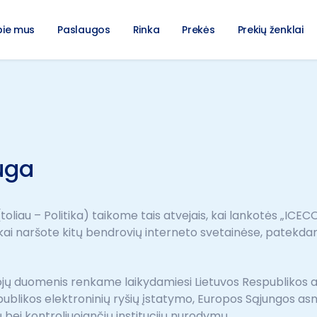
pie mus
Paslaugos
Rinka
Prekės
Prekių ženklai
uga
(toliau – Politika) taikome tais atvejais, kai lankotės „ICE
, kai naršote kitų bendrovių interneto svetainėse, patekd
ojų duomenis renkame laikydamiesi Lietuvos Respublikos
publikos elektroninių ryšių įstatymo, Europos Sąjungos
ų bei kontroliuojančių institucijų nurodymų.