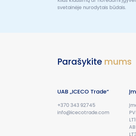
Kilus klausimų ar norėdami įgyven
svetainėje nurodytais būdais.
Parašykite
mums
UAB „ICECO Trade“
Įm
+370 343 92745
Įm
info@icecotrade.com
PV
LT
AB 
LT